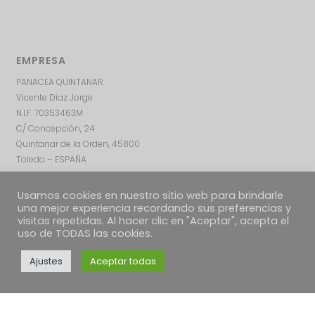
EMPRESA
PANACEA QUINTANAR
Vicente Díaz Jorge
N.I.F. 70353463M
C/ Concepción, 24
Quintanar de la Orden, 45800
Toledo – ESPAÑA
Usamos cookies en nuestro sitio web para brindarle
una mejor experiencia recordando sus preferencias y
visitas repetidas. Al hacer clic en "Aceptar", acepta el
uso de TODAS las cookies.
Ajustes
Aceptar todas