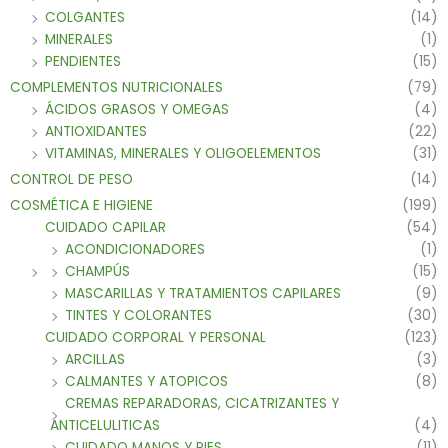
COLGANTES
(14)
MINERALES
(1)
PENDIENTES
(15)
COMPLEMENTOS NUTRICIONALES
(79)
ÁCIDOS GRASOS Y OMEGAS
(4)
ANTIOXIDANTES
(22)
VITAMINAS, MINERALES Y OLIGOELEMENTOS
(31)
CONTROL DE PESO
(14)
COSMÉTICA E HIGIENE
(199)
CUIDADO CAPILAR
(54)
ACONDICIONADORES
(1)
CHAMPÚS
(15)
MASCARILLAS Y TRATAMIENTOS CAPILARES
(9)
TINTES Y COLORANTES
(30)
CUIDADO CORPORAL Y PERSONAL
(123)
ARCILLAS
(3)
CALMANTES Y ATOPICOS
(8)
CREMAS REPARADORAS, CICATRIZANTES Y
ANTICELULITICAS
(4)
CUIDADO MANOS Y PIES
(11)