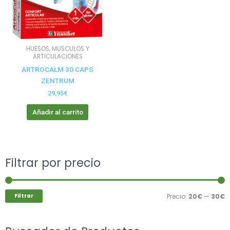
HUESOS, MUSCULOS Y
ARTICULACIONES
ARTROCALM 30 CAPS
ZENTRUM
29,95
€
Añadir al carrito
Buscar
Filtrar por precio
P
P
por:
m
m
Filtrar
Precio:
20€
—
30€