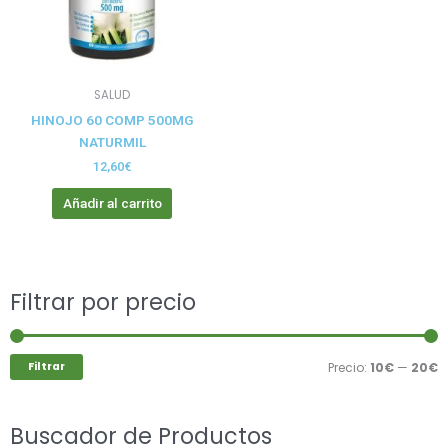
SALUD
HINOJO 60 COMP 500MG
NATURMIL
12,60
€
Añadir al carrito
Buscar
Filtrar por precio
P
P
por:
m
m
Filtrar
Precio:
10€
—
20€
Buscador de Productos