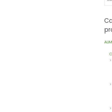
Ca
pr
ALI
C