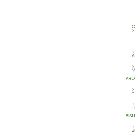
C
A
M
ARO
Y
H
BISU
B