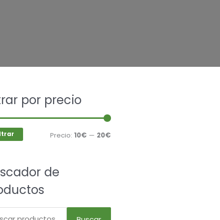
car
ltrar por precio
Precio
Precio
mínimo
máximo
ltrar
Precio:
10€
—
20€
scador de
oductos
Buscar