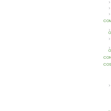
COM
O
O
CON
COS