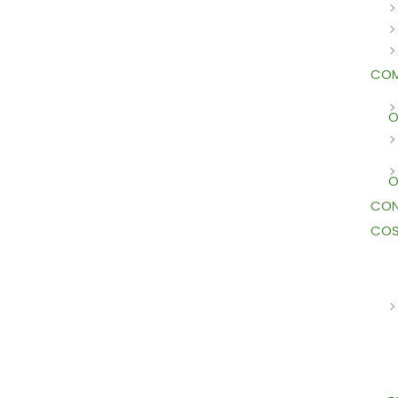
COM
O
O
CON
COS