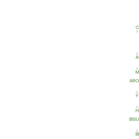
C
A
M
ARO
Y
H
BISU
B