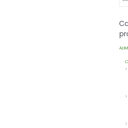
Ca
pr
ALI
C