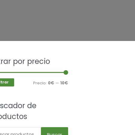
car
ltrar por precio
Precio
Precio
mínimo
máximo
ltrar
Precio:
0€
—
10€
scador de
oductos
Buscar