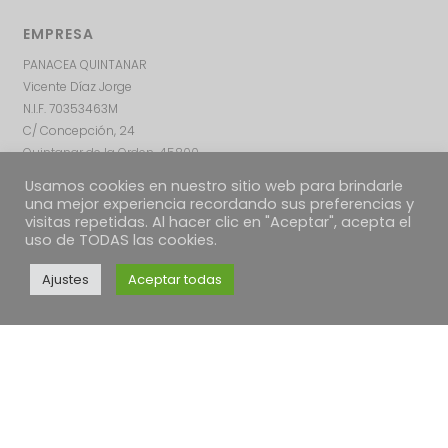
EMPRESA
PANACEA QUINTANAR
Vicente Díaz Jorge
N.I.F. 70353463M
C/ Concepción, 24
Quintanar de la Orden, 45800
Toledo – ESPAÑA
Usamos cookies en nuestro sitio web para brindarle
una mejor experiencia recordando sus preferencias y
visitas repetidas. Al hacer clic en "Aceptar", acepta el
uso de TODAS las cookies.
Ajustes
Aceptar todas