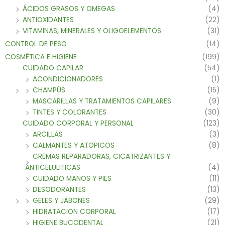
ÁCIDOS GRASOS Y OMEGAS
(4)
ANTIOXIDANTES
(22)
VITAMINAS, MINERALES Y OLIGOELEMENTOS
(31)
CONTROL DE PESO
(14)
COSMÉTICA E HIGIENE
(199)
CUIDADO CAPILAR
(54)
ACONDICIONADORES
(1)
CHAMPÚS
(15)
MASCARILLAS Y TRATAMIENTOS CAPILARES
(9)
TINTES Y COLORANTES
(30)
CUIDADO CORPORAL Y PERSONAL
(123)
ARCILLAS
(3)
CALMANTES Y ATOPICOS
(8)
CREMAS REPARADORAS, CICATRIZANTES Y
ANTICELULITICAS
(4)
CUIDADO MANOS Y PIES
(11)
DESODORANTES
(13)
GELES Y JABONES
(29)
HIDRATACION CORPORAL
(17)
HIGIENE BUCODENTAL
(21)