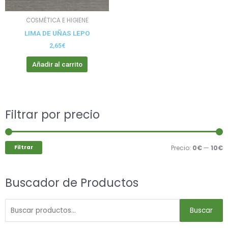
COSMÉTICA E HIGIENE
LIMA DE UÑAS LEPO
2,65
€
Añadir al carrito
Buscar
Filtrar por precio
P
P
por:
m
m
Filtrar
Precio:
0€
—
10€
Buscador de Productos
Buscar