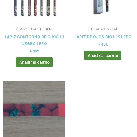
COSMÉTICA E HIGIENE
CUIDADO FACIAL
LÁPIZ CONTORNO DE OJOS L1
LÁPIZ DE OJOS BIO L19 LEPO
NEGRO LEPO
7,45
€
4,95
€
Añadir al carrito
Añadir al carrito