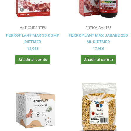
ANTIOXIDANTES
ANTIOXIDANTES
FERROPLANT MAX 30 COMP
FERROPLANT MAX JARABE 250
DIETMED
ML DIETMED
13,95
€
17,95
€
Añadir al carrito
Añadir al carrito
Este
prod
tien
múlt
vari
Las
opci
se