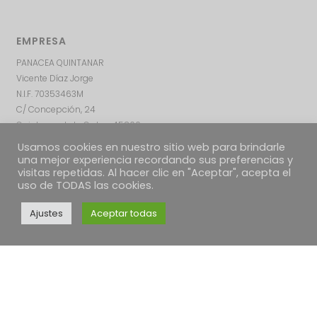
EMPRESA
PANACEA QUINTANAR
Vicente Díaz Jorge
N.I.F. 70353463M
C/ Concepción, 24
Quintanar de la Orden, 45800
Toledo – ESPAÑA
Usamos cookies en nuestro sitio web para brindarle
una mejor experiencia recordando sus preferencias y
visitas repetidas. Al hacer clic en "Aceptar", acepta el
uso de TODAS las cookies.
Ajustes
Aceptar todas