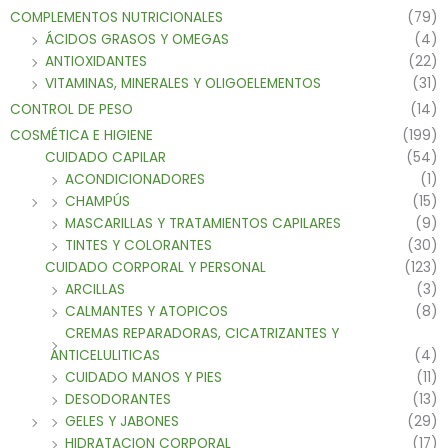
COMPLEMENTOS NUTRICIONALES
(79)
ÁCIDOS GRASOS Y OMEGAS
(4)
ANTIOXIDANTES
(22)
VITAMINAS, MINERALES Y OLIGOELEMENTOS
(31)
CONTROL DE PESO
(14)
COSMÉTICA E HIGIENE
(199)
CUIDADO CAPILAR
(54)
ACONDICIONADORES
(1)
CHAMPÚS
(15)
MASCARILLAS Y TRATAMIENTOS CAPILARES
(9)
TINTES Y COLORANTES
(30)
CUIDADO CORPORAL Y PERSONAL
(123)
ARCILLAS
(3)
CALMANTES Y ATOPICOS
(8)
CREMAS REPARADORAS, CICATRIZANTES Y
ANTICELULITICAS
(4)
CUIDADO MANOS Y PIES
(11)
DESODORANTES
(13)
GELES Y JABONES
(29)
HIDRATACION CORPORAL
(17)