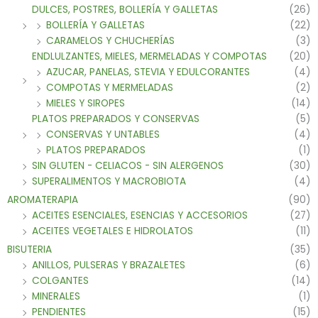
DULCES, POSTRES, BOLLERÍA Y GALLETAS
(26)
BOLLERÍA Y GALLETAS
(22)
CARAMELOS Y CHUCHERÍAS
(3)
ENDLULZANTES, MIELES, MERMELADAS Y COMPOTAS
(20)
AZUCAR, PANELAS, STEVIA Y EDULCORANTES
(4)
COMPOTAS Y MERMELADAS
(2)
MIELES Y SIROPES
(14)
PLATOS PREPARADOS Y CONSERVAS
(5)
CONSERVAS Y UNTABLES
(4)
PLATOS PREPARADOS
(1)
SIN GLUTEN - CELIACOS - SIN ALERGENOS
(30)
SUPERALIMENTOS Y MACROBIOTA
(4)
AROMATERAPIA
(90)
ACEITES ESENCIALES, ESENCIAS Y ACCESORIOS
(27)
ACEITES VEGETALES E HIDROLATOS
(11)
BISUTERIA
(35)
ANILLOS, PULSERAS Y BRAZALETES
(6)
COLGANTES
(14)
MINERALES
(1)
PENDIENTES
(15)