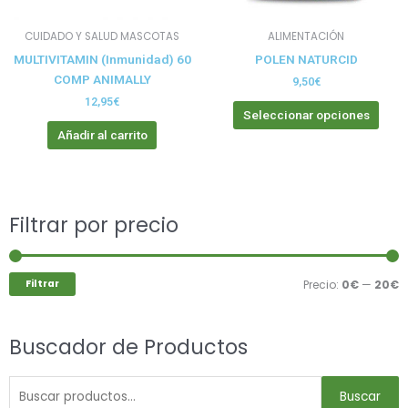
pue
elegi
CUIDADO Y SALUD MASCOTAS
ALIMENTACIÓN
en
MULTIVITAMIN (Inmunidad) 60
POLEN NATURCID
la
COMP ANIMALLY
pági
9,50
€
de
12,95
€
Seleccionar opciones
prod
Añadir al carrito
Buscar
Filtrar por precio
P
P
por:
m
m
Filtrar
Precio:
0€
—
20€
Buscador de Productos
Buscar