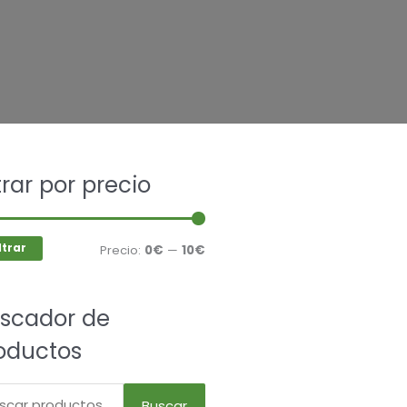
car
ltrar por precio
Precio
Precio
mínimo
máximo
ltrar
Precio:
0€
—
10€
scador de
oductos
Buscar