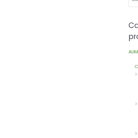
Ca
pr
ALI
C