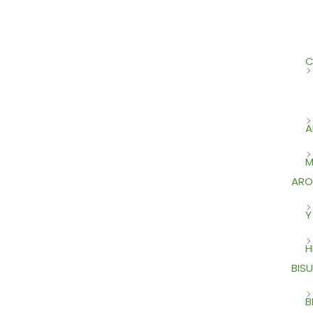
C
A
M
ARO
Y
H
BISU
B