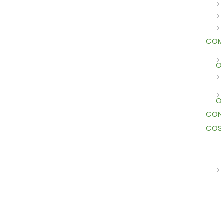
COM
O
O
CON
COS