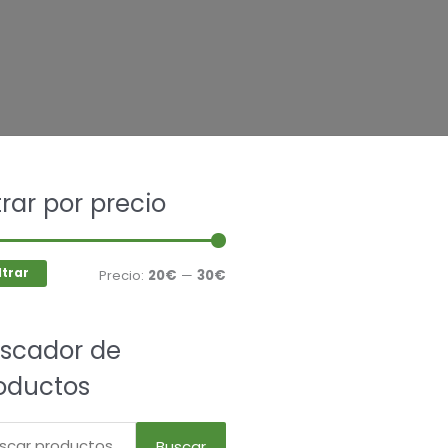
car
ltrar por precio
Precio
Precio
mínimo
máximo
ltrar
Precio:
20€
—
30€
scador de
oductos
Buscar