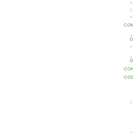
COM
O
O
CON
COS