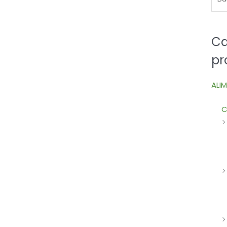
Ca
pr
ALI
C