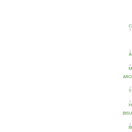
C
A
M
ARO
Y
H
BISU
B