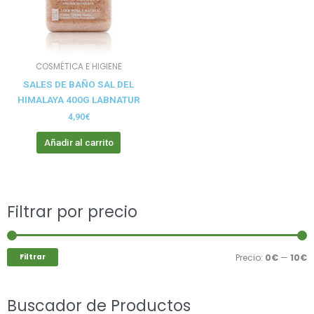
COSMÉTICA E HIGIENE
SALES DE BAÑO SAL DEL
HIMALAYA 400G LABNATUR
4,90
€
Añadir al carrito
Buscar
Filtrar por precio
P
P
por:
m
m
Filtrar
Precio:
0€
—
10€
Buscador de Productos