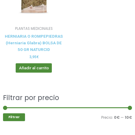
PLANTAS MEDICINALES
HERNIARIA O ROMPEPIEDRAS
(Herniaria Glabra) BOLSA DE
50 GR NATURCID
3,95
€
Añadir al carrito
Buscar
Filtrar por precio
P
P
por:
m
m
Filtrar
Precio:
0€
—
10€