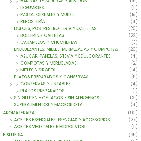
HARINAS, LEVADURAS Y ALMIDON
(15)
LEGUMBRES
(11)
PASTA, CEREALES Y MUESLI
(18)
REPOSTERÍA
(4)
DULCES, POSTRES, BOLLERÍA Y GALLETAS
(26)
BOLLERÍA Y GALLETAS
(22)
CARAMELOS Y CHUCHERÍAS
(3)
ENDLULZANTES, MIELES, MERMELADAS Y COMPOTAS
(20)
AZUCAR, PANELAS, STEVIA Y EDULCORANTES
(4)
COMPOTAS Y MERMELADAS
(2)
MIELES Y SIROPES
(14)
PLATOS PREPARADOS Y CONSERVAS
(5)
CONSERVAS Y UNTABLES
(4)
PLATOS PREPARADOS
(1)
SIN GLUTEN - CELIACOS - SIN ALERGENOS
(31)
SUPERALIMENTOS Y MACROBIOTA
(4)
AROMATERAPIA
(90)
ACEITES ESENCIALES, ESENCIAS Y ACCESORIOS
(27)
ACEITES VEGETALES E HIDROLATOS
(11)
BISUTERIA
(35)