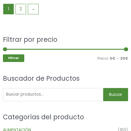
1
2
→
Buscar
Filtrar por precio
P
P
por:
m
m
Filtrar
Precio:
0€
—
20€
Buscador de Productos
Buscar
Categorías del producto
ALIMENTACIÓN
(163)