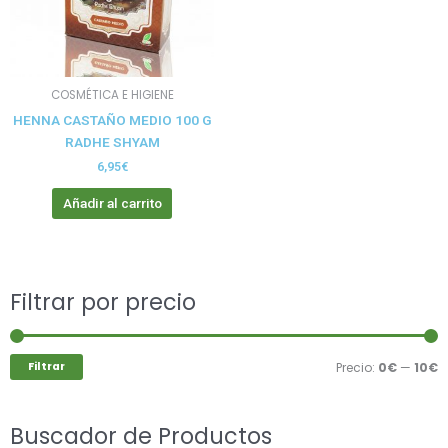
COSMÉTICA E HIGIENE
HENNA CASTAÑO MEDIO 100 G
RADHE SHYAM
6,95
€
Añadir al carrito
Buscar
Filtrar por precio
P
P
por:
m
m
Filtrar
Precio:
0€
—
10€
Buscador de Productos