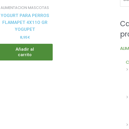
ALIMENTACION MASCOTAS
YOGURT PARA PERROS
Ca
FLAMAPET 4X11O GR
YOGUPET
pr
8,95
€
ALI
Añadir al
carrito
C