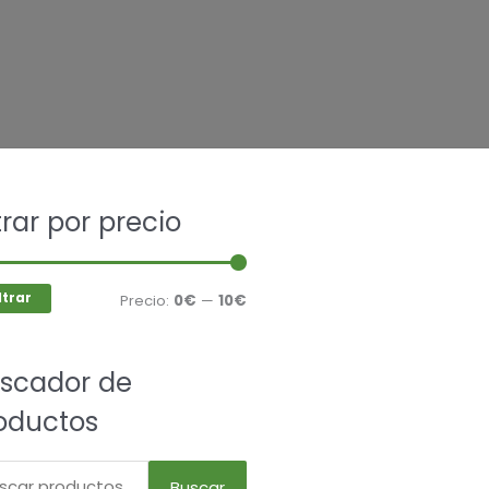
car
ltrar por precio
Precio
Precio
mínimo
máximo
ltrar
Precio:
0€
—
10€
scador de
oductos
Buscar