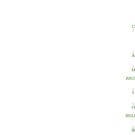
C
A
M
ARO
Y
H
BISU
B