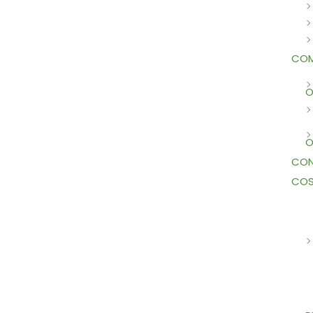
COM
O
O
CON
COS