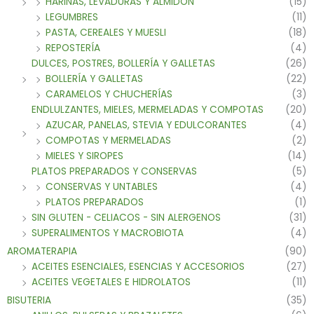
HARINAS, LEVADURAS Y ALMIDON
(15)
LEGUMBRES
(11)
PASTA, CEREALES Y MUESLI
(18)
REPOSTERÍA
(4)
DULCES, POSTRES, BOLLERÍA Y GALLETAS
(26)
BOLLERÍA Y GALLETAS
(22)
CARAMELOS Y CHUCHERÍAS
(3)
ENDLULZANTES, MIELES, MERMELADAS Y COMPOTAS
(20)
AZUCAR, PANELAS, STEVIA Y EDULCORANTES
(4)
COMPOTAS Y MERMELADAS
(2)
MIELES Y SIROPES
(14)
PLATOS PREPARADOS Y CONSERVAS
(5)
CONSERVAS Y UNTABLES
(4)
PLATOS PREPARADOS
(1)
SIN GLUTEN - CELIACOS - SIN ALERGENOS
(31)
SUPERALIMENTOS Y MACROBIOTA
(4)
AROMATERAPIA
(90)
ACEITES ESENCIALES, ESENCIAS Y ACCESORIOS
(27)
ACEITES VEGETALES E HIDROLATOS
(11)
BISUTERIA
(35)