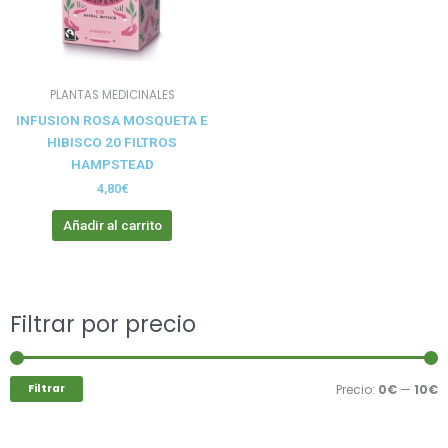
PLANTAS MEDICINALES
INFUSION ROSA MOSQUETA E
HIBISCO 20 FILTROS
HAMPSTEAD
4,80
€
Añadir al carrito
Buscar
Filtrar por precio
P
P
por:
m
m
Filtrar
Precio:
0€
—
10€