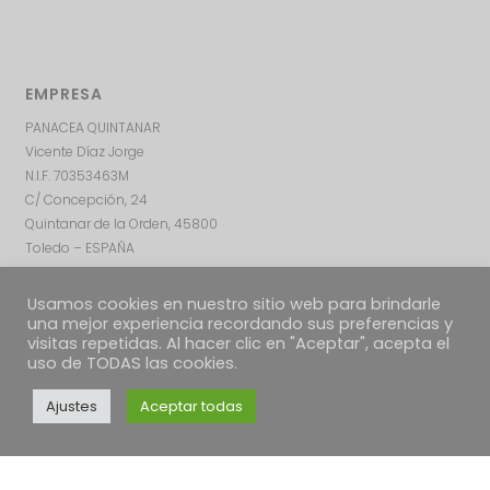
EMPRESA
PANACEA QUINTANAR
Vicente Díaz Jorge
N.I.F. 70353463M
C/ Concepción, 24
Quintanar de la Orden, 45800
Toledo – ESPAÑA
Usamos cookies en nuestro sitio web para brindarle
una mejor experiencia recordando sus preferencias y
visitas repetidas. Al hacer clic en "Aceptar", acepta el
uso de TODAS las cookies.
Ajustes
Aceptar todas