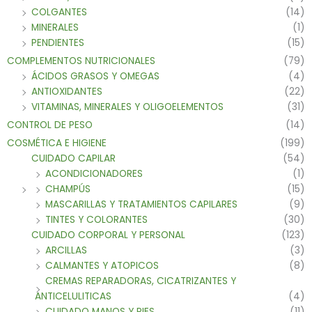
COLGANTES
(14)
MINERALES
(1)
PENDIENTES
(15)
COMPLEMENTOS NUTRICIONALES
(79)
ÁCIDOS GRASOS Y OMEGAS
(4)
ANTIOXIDANTES
(22)
VITAMINAS, MINERALES Y OLIGOELEMENTOS
(31)
CONTROL DE PESO
(14)
COSMÉTICA E HIGIENE
(199)
CUIDADO CAPILAR
(54)
ACONDICIONADORES
(1)
CHAMPÚS
(15)
MASCARILLAS Y TRATAMIENTOS CAPILARES
(9)
TINTES Y COLORANTES
(30)
CUIDADO CORPORAL Y PERSONAL
(123)
ARCILLAS
(3)
CALMANTES Y ATOPICOS
(8)
CREMAS REPARADORAS, CICATRIZANTES Y
ANTICELULITICAS
(4)
CUIDADO MANOS Y PIES
(11)