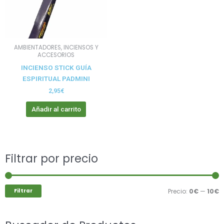
AMBIENTADORES, INCIENSOS Y
ACCESORIOS
INCIENSO STICK GUÍA
ESPIRITUAL PADMINI
2,95
€
Añadir al carrito
Buscar
Filtrar por precio
P
P
por:
m
m
Filtrar
Precio:
0€
—
10€