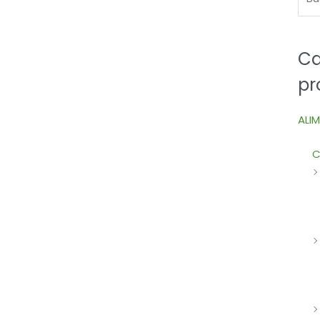
Ca
pr
ALI
C