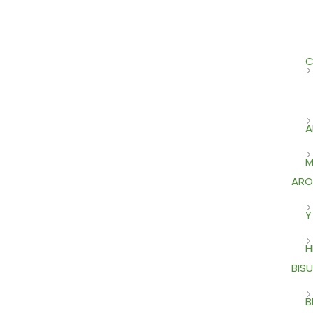
C
A
M
ARO
Y
H
BISU
B