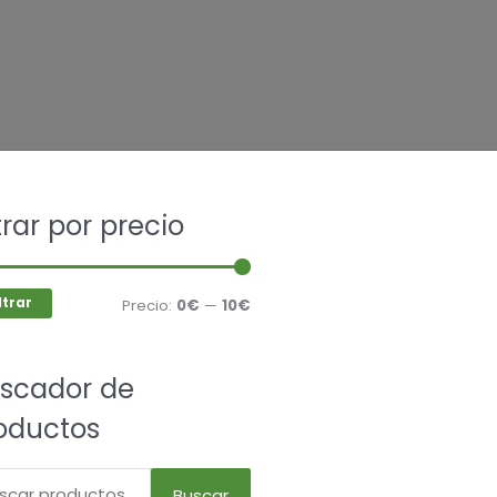
car
ltrar por precio
Precio
Precio
mínimo
máximo
ltrar
Precio:
0€
—
10€
scador de
oductos
Buscar