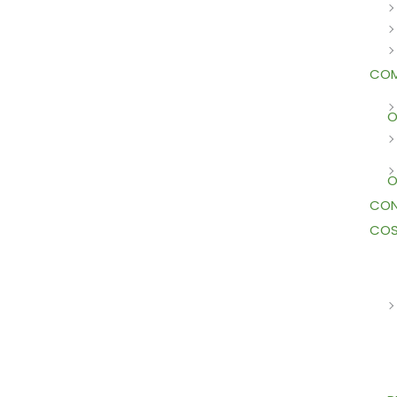
COM
O
O
CON
COS