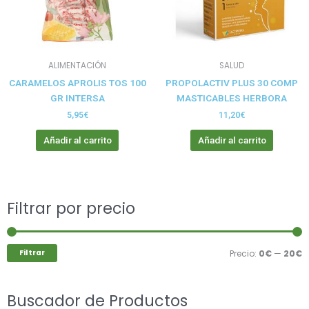
ALIMENTACIÓN
SALUD
CARAMELOS APROLIS TOS 100
PROPOLACTIV PLUS 30 COMP
GR INTERSA
MASTICABLES HERBORA
5,95
€
11,20
€
Añadir al carrito
Añadir al carrito
Buscar
Filtrar por precio
P
P
por:
m
m
Filtrar
Precio:
0€
—
20€
Buscador de Productos