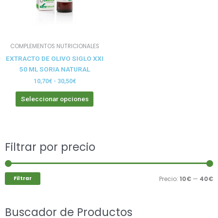
opciones
se
pueden
elegir
COMPLEMENTOS NUTRICIONALES
en
EXTRACTO DE OLIVO SIGLO XXI
la
50 ML SORIA NATURAL
página
de
10,70
€
-
30,50
€
producto
Seleccionar opciones
Buscar
Filtrar por precio
P
P
por:
m
m
Filtrar
Precio:
10€
—
40€
Buscador de Productos