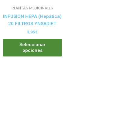
pueden
PLANTAS MEDICINALES
elegir
INFUSION HEPA (Hepática)
en
20 FILTROS YNSADIET
la
3,95
€
página
de
Seleccionar
producto
opciones