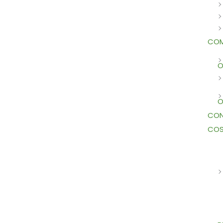
COM
O
O
CON
COS