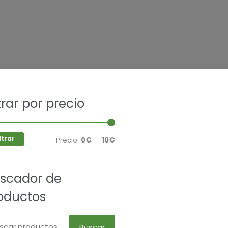
car
ltrar por precio
Precio
Precio
mínimo
máximo
ltrar
Precio:
0€
—
10€
scador de
oductos
Buscar