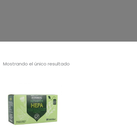
Mostrando el único resultado
Este
producto
tiene
múltiples
variantes.
Las
opciones
se