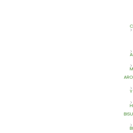
C
A
M
ARO
Y
H
BISU
B