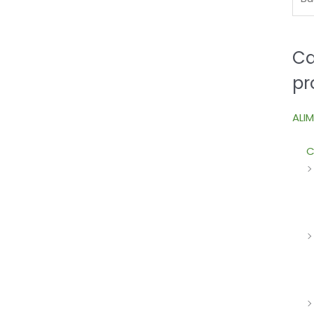
Ca
pr
ALI
C