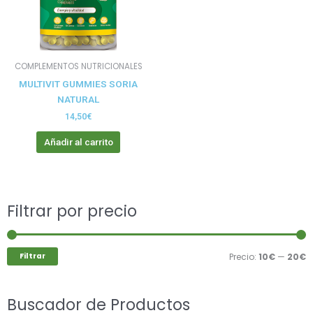
COMPLEMENTOS NUTRICIONALES
MULTIVIT GUMMIES SORIA
NATURAL
14,50
€
Añadir al carrito
Buscar
Filtrar por precio
P
P
por:
m
m
Filtrar
Precio:
10€
—
20€
Buscador de Productos