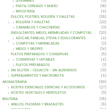
LEGUMBRES
(11)
PASTA, CEREALES Y MUESLI
(18)
REPOSTERÍA
(4)
DULCES, POSTRES, BOLLERÍA Y GALLETAS
(26)
BOLLERÍA Y GALLETAS
(22)
CARAMELOS Y CHUCHERÍAS
(3)
ENDLULZANTES, MIELES, MERMELADAS Y COMPOTAS
(20)
AZUCAR, PANELAS, STEVIA Y EDULCORANTES
(4)
COMPOTAS Y MERMELADAS
(2)
MIELES Y SIROPES
(14)
PLATOS PREPARADOS Y CONSERVAS
(5)
CONSERVAS Y UNTABLES
(4)
PLATOS PREPARADOS
(1)
SIN GLUTEN - CELIACOS - SIN ALERGENOS
(31)
SUPERALIMENTOS Y MACROBIOTA
(4)
AROMATERAPIA
(90)
ACEITES ESENCIALES, ESENCIAS Y ACCESORIOS
(27)
ACEITES VEGETALES E HIDROLATOS
(11)
BISUTERIA
(35)
ANILLOS, PULSERAS Y BRAZALETES
(6)