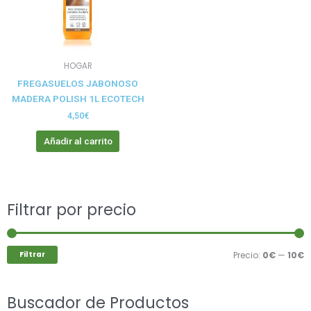
HOGAR
FREGASUELOS JABONOSO
MADERA POLISH 1L ECOTECH
4,50
€
Añadir al carrito
Buscar
Filtrar por precio
P
P
por:
m
m
Filtrar
Precio:
0€
—
10€
Buscador de Productos