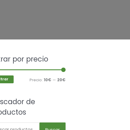
car
ltrar por precio
Precio
Precio
mínimo
máximo
ltrar
Precio:
10€
—
20€
scador de
oductos
Buscar