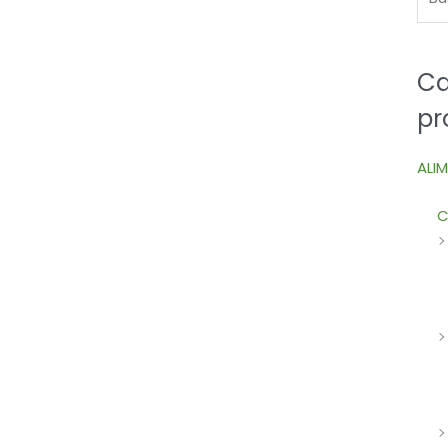
Ca
pr
ALI
C