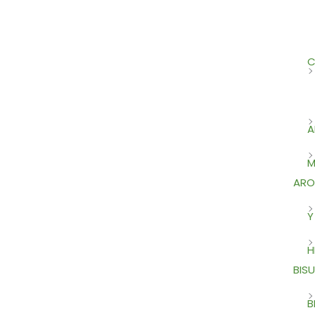
C
A
M
ARO
Y
H
BISU
B