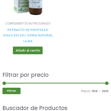
COMPLEMENTOS NUTRICIONALES
EXTRACTO DE PROPOLEO
SIGLO XXI 50 L SORIA NATURAL
14,95
€
Añadir al carrito
Buscar
Filtrar por precio
P
P
por:
m
m
Filtrar
Precio:
10€
—
20€
Buscador de Productos