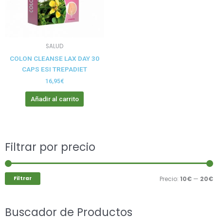
SALUD
COLON CLEANSE LAX DAY 30
CAPS ESI TREPADIET
16,95
€
Añadir al carrito
Buscar
Filtrar por precio
P
P
por:
m
m
Filtrar
Precio:
10€
—
20€
Buscador de Productos