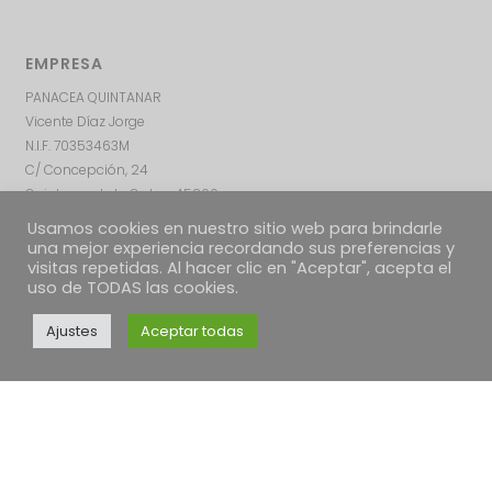
EMPRESA
PANACEA QUINTANAR
Vicente Díaz Jorge
N.I.F. 70353463M
C/ Concepción, 24
Quintanar de la Orden, 45800
Toledo – ESPAÑA
Usamos cookies en nuestro sitio web para brindarle
una mejor experiencia recordando sus preferencias y
visitas repetidas. Al hacer clic en "Aceptar", acepta el
uso de TODAS las cookies.
Ajustes
Aceptar todas