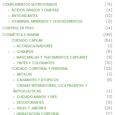
COMPLEMENTOS NUTRICIONALES
(79)
ÁCIDOS GRASOS Y OMEGAS
(4)
ANTIOXIDANTES
(22)
VITAMINAS, MINERALES Y OLIGOELEMENTOS
(31)
CONTROL DE PESO
(14)
COSMÉTICA E HIGIENE
(199)
CUIDADO CAPILAR
(54)
ACONDICIONADORES
(1)
CHAMPÚS
(15)
MASCARILLAS Y TRATAMIENTOS CAPILARES
(9)
TINTES Y COLORANTES
(30)
CUIDADO CORPORAL Y PERSONAL
(123)
ARCILLAS
(3)
CALMANTES Y ATOPICOS
(8)
CREMAS REPARADORAS, CICATRIZANTES Y
ANTICELULITICAS
(4)
CUIDADO MANOS Y PIES
(11)
DESODORANTES
(13)
GELES Y JABONES
(29)
HIDRATACION CORPORAL
(17)