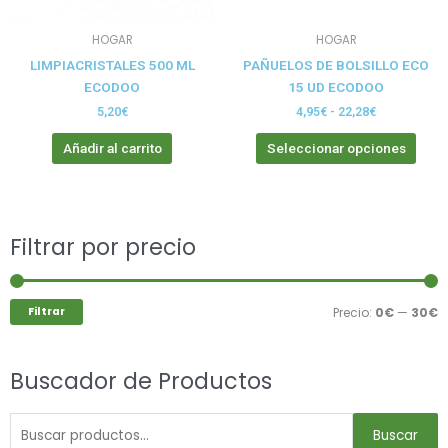
pue
elegi
HOGAR
HOGAR
en
LIMPIACRISTALES 500 ML
PAÑUELOS DE BOLSILLO ECO
la
ECODOO
15 UD ECODOO
pági
de
5,20
€
4,95
€
-
22,28
€
prod
Añadir al carrito
Seleccionar opciones
Buscar
Filtrar por precio
P
P
por:
m
m
Filtrar
Precio:
0€
—
30€
Buscador de Productos
Buscar