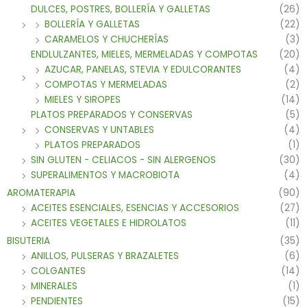
DULCES, POSTRES, BOLLERÍA Y GALLETAS
(26)
BOLLERÍA Y GALLETAS
(22)
CARAMELOS Y CHUCHERÍAS
(3)
ENDLULZANTES, MIELES, MERMELADAS Y COMPOTAS
(20)
AZUCAR, PANELAS, STEVIA Y EDULCORANTES
(4)
COMPOTAS Y MERMELADAS
(2)
MIELES Y SIROPES
(14)
PLATOS PREPARADOS Y CONSERVAS
(5)
CONSERVAS Y UNTABLES
(4)
PLATOS PREPARADOS
(1)
SIN GLUTEN - CELIACOS - SIN ALERGENOS
(30)
SUPERALIMENTOS Y MACROBIOTA
(4)
AROMATERAPIA
(90)
ACEITES ESENCIALES, ESENCIAS Y ACCESORIOS
(27)
ACEITES VEGETALES E HIDROLATOS
(11)
BISUTERIA
(35)
ANILLOS, PULSERAS Y BRAZALETES
(6)
COLGANTES
(14)
MINERALES
(1)
PENDIENTES
(15)