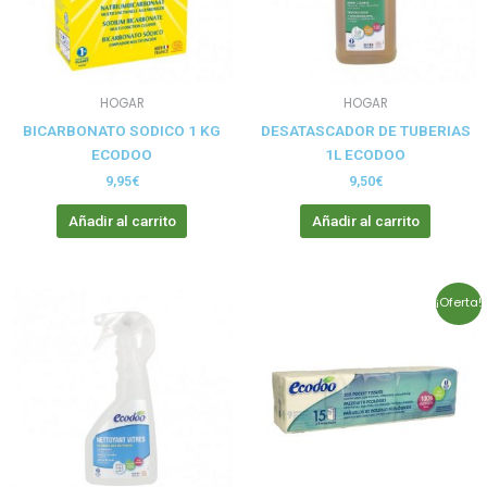
HOGAR
HOGAR
BICARBONATO SODICO 1 KG
DESATASCADOR DE TUBERIAS
ECODOO
1L ECODOO
9,95
€
9,50
€
Añadir al carrito
Añadir al carrito
Rango
Este
¡Oferta!
de
prod
precios:
tien
desde
4,95€
múlt
hasta
vari
22,28€
Las
opci
se