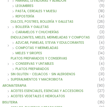
HARINAS, LEVADURAS Y ALMIDON
(15)
LEGUMBRES
(11)
PASTA, CEREALES Y MUESLI
(18)
REPOSTERÍA
(4)
DULCES, POSTRES, BOLLERÍA Y GALLETAS
(26)
BOLLERÍA Y GALLETAS
(22)
CARAMELOS Y CHUCHERÍAS
(3)
ENDLULZANTES, MIELES, MERMELADAS Y COMPOTAS
(20)
AZUCAR, PANELAS, STEVIA Y EDULCORANTES
(4)
COMPOTAS Y MERMELADAS
(2)
MIELES Y SIROPES
(14)
PLATOS PREPARADOS Y CONSERVAS
(5)
CONSERVAS Y UNTABLES
(4)
PLATOS PREPARADOS
(1)
SIN GLUTEN - CELIACOS - SIN ALERGENOS
(31)
SUPERALIMENTOS Y MACROBIOTA
(4)
AROMATERAPIA
(90)
ACEITES ESENCIALES, ESENCIAS Y ACCESORIOS
(27)
ACEITES VEGETALES E HIDROLATOS
(11)
BISUTERIA
(35)