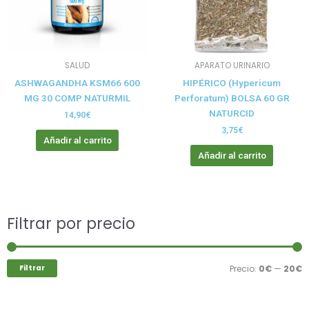
SALUD
APARATO URINARIO
ASHWAGANDHA KSM66 600
HIPÉRICO (Hypericum
MG 30 COMP NATURMIL
Perforatum) BOLSA 60 GR
NATURCID
14,90
€
3,75
€
Añadir al carrito
Añadir al carrito
Buscar
Filtrar por precio
P
P
por:
m
m
Filtrar
Precio:
0€
—
20€