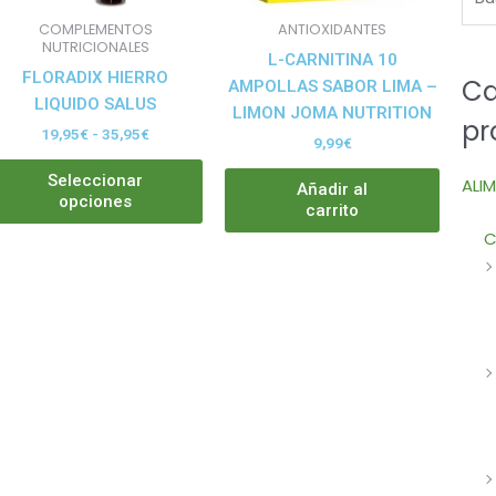
pueden
COMPLEMENTOS
ANTIOXIDANTES
elegir
NUTRICIONALES
L-CARNITINA 10
en
FLORADIX HIERRO
Ca
AMPOLLAS SABOR LIMA –
la
LIQUIDO SALUS
LIMON JOMA NUTRITION
pr
página
19,95
€
-
35,95
€
9,99
€
de
producto
Seleccionar
ALI
Añadir al
opciones
carrito
C