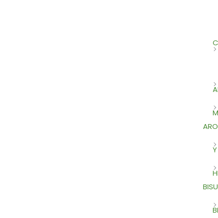
C
A
M
ARO
Y
H
BISU
B