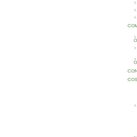
COM
O
O
CON
COS