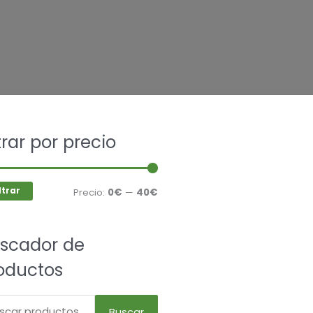
car
ltrar por precio
Precio
Precio
mínimo
máximo
ltrar
Precio:
0€
—
40€
scador de
oductos
Buscar