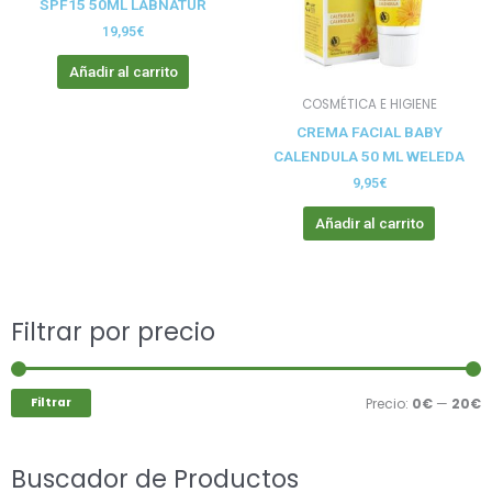
SPF15 50ML LABNATUR
19,95
€
Añadir al carrito
COSMÉTICA E HIGIENE
CREMA FACIAL BABY
CALENDULA 50 ML WELEDA
9,95
€
Añadir al carrito
Buscar
Filtrar por precio
P
P
por:
m
m
Filtrar
Precio:
0€
—
20€
Buscador de Productos