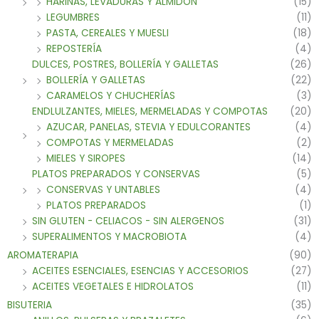
HARINAS, LEVADURAS Y ALMIDON
(15)
LEGUMBRES
(11)
PASTA, CEREALES Y MUESLI
(18)
REPOSTERÍA
(4)
DULCES, POSTRES, BOLLERÍA Y GALLETAS
(26)
BOLLERÍA Y GALLETAS
(22)
CARAMELOS Y CHUCHERÍAS
(3)
ENDLULZANTES, MIELES, MERMELADAS Y COMPOTAS
(20)
AZUCAR, PANELAS, STEVIA Y EDULCORANTES
(4)
COMPOTAS Y MERMELADAS
(2)
MIELES Y SIROPES
(14)
PLATOS PREPARADOS Y CONSERVAS
(5)
CONSERVAS Y UNTABLES
(4)
PLATOS PREPARADOS
(1)
SIN GLUTEN - CELIACOS - SIN ALERGENOS
(31)
SUPERALIMENTOS Y MACROBIOTA
(4)
AROMATERAPIA
(90)
ACEITES ESENCIALES, ESENCIAS Y ACCESORIOS
(27)
ACEITES VEGETALES E HIDROLATOS
(11)
BISUTERIA
(35)