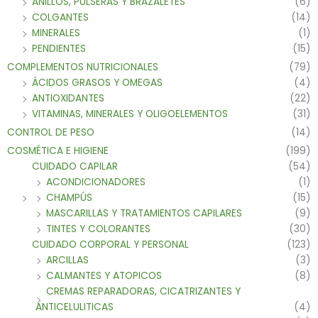
ANILLOS, PULSERAS Y BRAZALETES
(6)
COLGANTES
(14)
MINERALES
(1)
PENDIENTES
(15)
COMPLEMENTOS NUTRICIONALES
(79)
ÁCIDOS GRASOS Y OMEGAS
(4)
ANTIOXIDANTES
(22)
VITAMINAS, MINERALES Y OLIGOELEMENTOS
(31)
CONTROL DE PESO
(14)
COSMÉTICA E HIGIENE
(199)
CUIDADO CAPILAR
(54)
ACONDICIONADORES
(1)
CHAMPÚS
(15)
MASCARILLAS Y TRATAMIENTOS CAPILARES
(9)
TINTES Y COLORANTES
(30)
CUIDADO CORPORAL Y PERSONAL
(123)
ARCILLAS
(3)
CALMANTES Y ATOPICOS
(8)
CREMAS REPARADORAS, CICATRIZANTES Y
ANTICELULITICAS
(4)