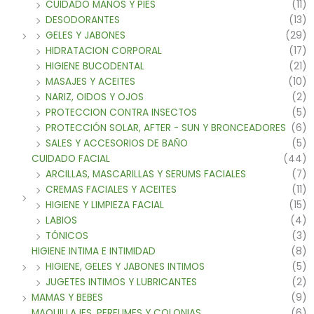
CUIDADO MANOS Y PIES
(11)
DESODORANTES
(13)
GELES Y JABONES
(29)
HIDRATACION CORPORAL
(17)
HIGIENE BUCODENTAL
(21)
MASAJES Y ACEITES
(10)
NARIZ, OIDOS Y OJOS
(2)
PROTECCION CONTRA INSECTOS
(5)
PROTECCIÓN SOLAR, AFTER - SUN Y BRONCEADORES
(6)
SALES Y ACCESORIOS DE BAÑO
(5)
CUIDADO FACIAL
(44)
ARCILLAS, MASCARILLAS Y SERUMS FACIALES
(7)
CREMAS FACIALES Y ACEITES
(11)
HIGIENE Y LIMPIEZA FACIAL
(15)
LABIOS
(4)
TÓNICOS
(3)
HIGIENE INTIMA E INTIMIDAD
(8)
HIGIENE, GELES Y JABONES INTIMOS
(5)
JUGETES INTIMOS Y LUBRICANTES
(2)
MAMAS Y BEBES
(9)
MAQUILLAJES, PERFUMES Y COLONIAS
(6)