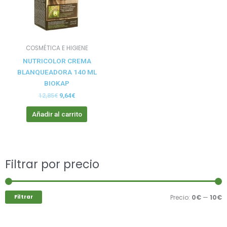
COSMÉTICA E HIGIENE
NUTRICOLOR CREMA
BLANQUEADORA 140 ML
BIOKAP
12,85
€
9,64
€
Añadir al carrito
Buscar
Filtrar por precio
P
P
por:
m
m
Filtrar
Precio:
0€
—
10€