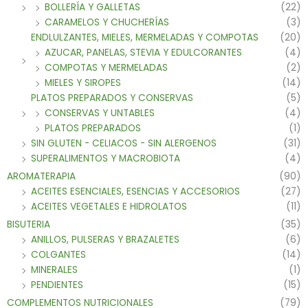
BOLLERÍA Y GALLETAS
(22)
CARAMELOS Y CHUCHERÍAS
(3)
ENDLULZANTES, MIELES, MERMELADAS Y COMPOTAS
(20)
AZUCAR, PANELAS, STEVIA Y EDULCORANTES
(4)
COMPOTAS Y MERMELADAS
(2)
MIELES Y SIROPES
(14)
PLATOS PREPARADOS Y CONSERVAS
(5)
CONSERVAS Y UNTABLES
(4)
PLATOS PREPARADOS
(1)
SIN GLUTEN - CELIACOS - SIN ALERGENOS
(31)
SUPERALIMENTOS Y MACROBIOTA
(4)
AROMATERAPIA
(90)
ACEITES ESENCIALES, ESENCIAS Y ACCESORIOS
(27)
ACEITES VEGETALES E HIDROLATOS
(11)
BISUTERIA
(35)
ANILLOS, PULSERAS Y BRAZALETES
(6)
COLGANTES
(14)
MINERALES
(1)
PENDIENTES
(15)
COMPLEMENTOS NUTRICIONALES
(79)