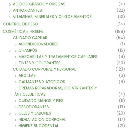
ÁCIDOS GRASOS Y OMEGAS
(4)
ANTIOXIDANTES
(22)
VITAMINAS, MINERALES Y OLIGOELEMENTOS
(31)
CONTROL DE PESO
(14)
COSMÉTICA E HIGIENE
(199)
CUIDADO CAPILAR
(54)
ACONDICIONADORES
(1)
CHAMPÚS
(15)
MASCARILLAS Y TRATAMIENTOS CAPILARES
(9)
TINTES Y COLORANTES
(30)
CUIDADO CORPORAL Y PERSONAL
(123)
ARCILLAS
(3)
CALMANTES Y ATOPICOS
(8)
CREMAS REPARADORAS, CICATRIZANTES Y
ANTICELULITICAS
(4)
CUIDADO MANOS Y PIES
(11)
DESODORANTES
(13)
GELES Y JABONES
(29)
HIDRATACION CORPORAL
(17)
HIGIENE BUCODENTAL
(21)