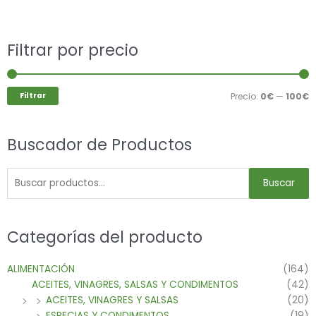
Buscar
Filtrar por precio
P
P
por:
m
m
Filtrar
Precio:
0€
—
100€
Buscador de Productos
Buscar
Categorías del producto
ALIMENTACIÓN
(164)
ACEITES, VINAGRES, SALSAS Y CONDIMENTOS
(42)
ACEITES, VINAGRES Y SALSAS
(20)
ESPECIAS Y CONDIMENTOS
(19)