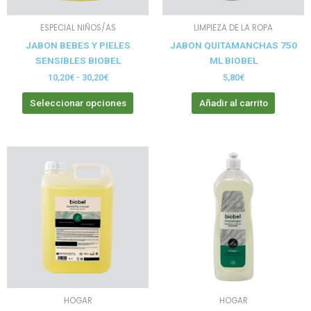
pueden
elegir
ESPECIAL NIÑOS/AS
LIMPIEZA DE LA ROPA
en
JABON BEBES Y PIELES
JABON QUITAMANCHAS 750
la
SENSIBLES BIOBEL
ML BIOBEL
página
de
10,20
€
-
30,20
€
5,80
€
producto
Seleccionar opciones
Añadir al carrito
Este
producto
tiene
múltiples
variantes.
Las
opciones
se
pueden
elegir
HOGAR
HOGAR
en