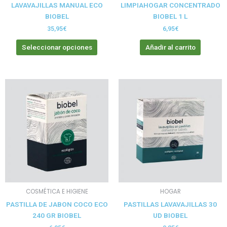
LAVAVAJILLAS MANUAL ECO
LIMPIAHOGAR CONCENTRADO
la
BIOBEL
BIOBEL 1 L
página
de
35,95
€
6,95
€
producto
Seleccionar opciones
Añadir al carrito
COSMÉTICA E HIGIENE
HOGAR
PASTILLA DE JABON COCO ECO
PASTILLAS LAVAVAJILLAS 30
240 GR BIOBEL
UD BIOBEL