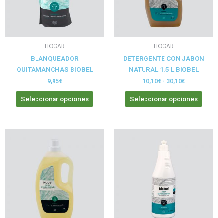
opciones
opci
se
se
pueden
pue
elegir
elegi
HOGAR
HOGAR
en
en
BLANQUEADOR
DETERGENTE CON JABON
la
la
QUITAMANCHAS BIOBEL
NATURAL 1.5 L BIOBEL
página
pági
de
de
9,95
€
10,10
€
-
30,10
€
producto
prod
Seleccionar opciones
Seleccionar opciones
Rango
Este
de
producto
precios:
tiene
desde
10,20€
múltiples
hasta
variantes.
30,20€
Las
opciones
se