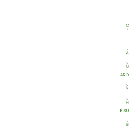
C
A
M
ARO
Y
H
BISU
B