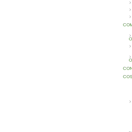
COM
O
O
CON
COS