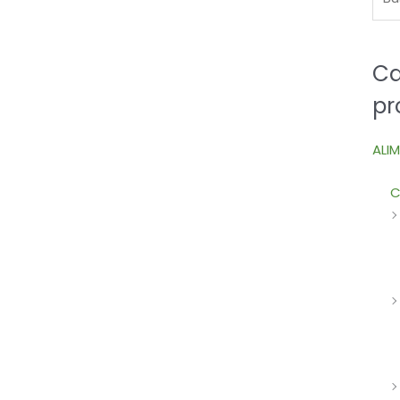
Ca
pr
ALI
C