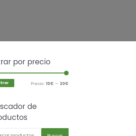
car
ltrar por precio
Precio
Precio
mínimo
máximo
ltrar
Precio:
10€
—
20€
scador de
oductos
Buscar