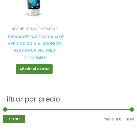
HIGIENE INTIMA E INTIMIDAD
LUBRICANTE BASE AGUA ALOE
VER Y ACIDO HIALURONICO
SEXY HOUR DIETMED
12,00
€
9,60
€
Añadir al carrito
Buscar
Filtrar por precio
P
P
por:
m
m
Filtrar
Precio:
0€
—
10€