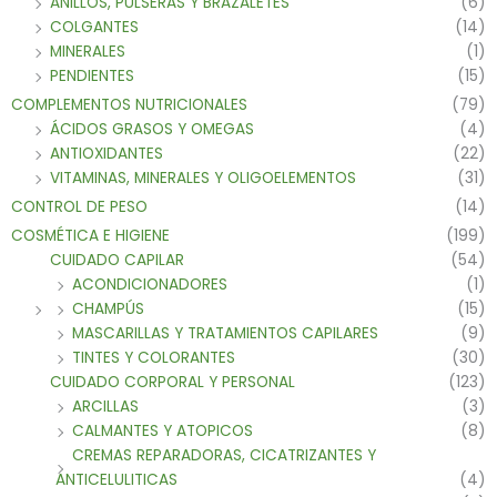
ANILLOS, PULSERAS Y BRAZALETES
(6)
COLGANTES
(14)
MINERALES
(1)
PENDIENTES
(15)
COMPLEMENTOS NUTRICIONALES
(79)
ÁCIDOS GRASOS Y OMEGAS
(4)
ANTIOXIDANTES
(22)
VITAMINAS, MINERALES Y OLIGOELEMENTOS
(31)
CONTROL DE PESO
(14)
COSMÉTICA E HIGIENE
(199)
CUIDADO CAPILAR
(54)
ACONDICIONADORES
(1)
CHAMPÚS
(15)
MASCARILLAS Y TRATAMIENTOS CAPILARES
(9)
TINTES Y COLORANTES
(30)
CUIDADO CORPORAL Y PERSONAL
(123)
ARCILLAS
(3)
CALMANTES Y ATOPICOS
(8)
CREMAS REPARADORAS, CICATRIZANTES Y
ANTICELULITICAS
(4)