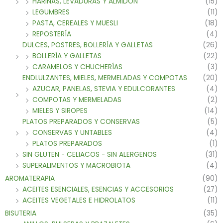
HARINAS, LEVADURAS Y ALMIDON
(15)
LEGUMBRES
(11)
PASTA, CEREALES Y MUESLI
(18)
REPOSTERÍA
(4)
DULCES, POSTRES, BOLLERÍA Y GALLETAS
(26)
BOLLERÍA Y GALLETAS
(22)
CARAMELOS Y CHUCHERÍAS
(3)
ENDLULZANTES, MIELES, MERMELADAS Y COMPOTAS
(20)
AZUCAR, PANELAS, STEVIA Y EDULCORANTES
(4)
COMPOTAS Y MERMELADAS
(2)
MIELES Y SIROPES
(14)
PLATOS PREPARADOS Y CONSERVAS
(5)
CONSERVAS Y UNTABLES
(4)
PLATOS PREPARADOS
(1)
SIN GLUTEN - CELIACOS - SIN ALERGENOS
(31)
SUPERALIMENTOS Y MACROBIOTA
(4)
AROMATERAPIA
(90)
ACEITES ESENCIALES, ESENCIAS Y ACCESORIOS
(27)
ACEITES VEGETALES E HIDROLATOS
(11)
BISUTERIA
(35)