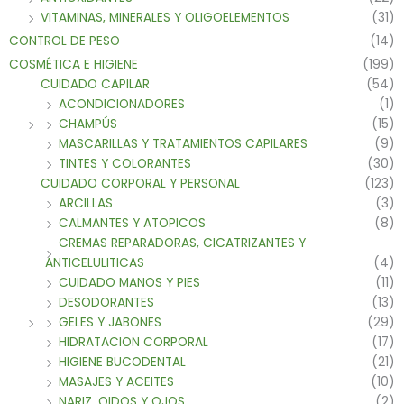
VITAMINAS, MINERALES Y OLIGOELEMENTOS
(31)
CONTROL DE PESO
(14)
COSMÉTICA E HIGIENE
(199)
CUIDADO CAPILAR
(54)
ACONDICIONADORES
(1)
CHAMPÚS
(15)
MASCARILLAS Y TRATAMIENTOS CAPILARES
(9)
TINTES Y COLORANTES
(30)
CUIDADO CORPORAL Y PERSONAL
(123)
ARCILLAS
(3)
CALMANTES Y ATOPICOS
(8)
CREMAS REPARADORAS, CICATRIZANTES Y
ANTICELULITICAS
(4)
CUIDADO MANOS Y PIES
(11)
DESODORANTES
(13)
GELES Y JABONES
(29)
HIDRATACION CORPORAL
(17)
HIGIENE BUCODENTAL
(21)
MASAJES Y ACEITES
(10)
NARIZ, OIDOS Y OJOS
(2)