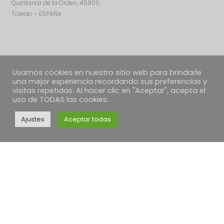
Quintanar de la Orden, 45800
Toledo – ESPAÑA
Usamos cookies en nuestro sitio web para brindarle
una mejor experiencia recordando sus preferencias y
visitas repetidas. Al hacer clic en "Aceptar", acepta el
uso de TODAS las cookies.
Ajustes
Aceptar todas
TEXTOS LEGALES
Política de Cookies
Política de envíos
Condiciones Generales
Desestimiento, devoluciones y reclamaciones