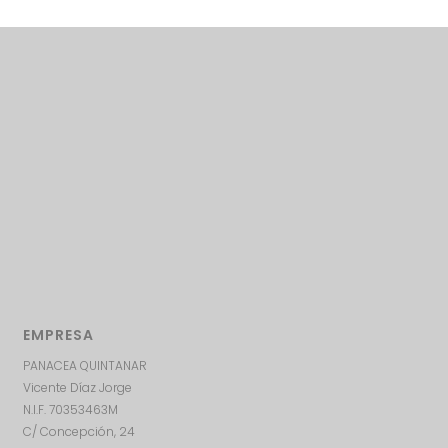
EMPRESA
PANACEA QUINTANAR
Vicente Díaz Jorge
N.I.F. 70353463M
C/ Concepción, 24