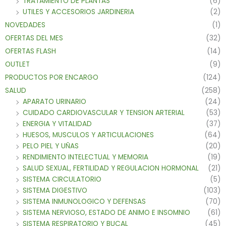
TRATAMIENTO DE PLANTAS
(6)
UTILES Y ACCESORIOS JARDINERIA
(2)
NOVEDADES
(1)
OFERTAS DEL MES
(32)
OFERTAS FLASH
(14)
OUTLET
(9)
PRODUCTOS POR ENCARGO
(124)
SALUD
(258)
APARATO URINARIO
(24)
CUIDADO CARDIOVASCULAR Y TENSION ARTERIAL
(53)
ENERGIA Y VITALIDAD
(37)
HUESOS, MUSCULOS Y ARTICULACIONES
(64)
PELO PIEL Y UÑAS
(20)
RENDIMIENTO INTELECTUAL Y MEMORIA
(19)
SALUD SEXUAL, FERTILIDAD Y REGULACION HORMONAL
(21)
SISTEMA CIRCULATORIO
(5)
SISTEMA DIGESTIVO
(103)
SISTEMA INMUNOLOGICO Y DEFENSAS
(70)
SISTEMA NERVIOSO, ESTADO DE ANIMO E INSOMNIO
(61)
SISTEMA RESPIRATORIO Y BUCAL
(45)