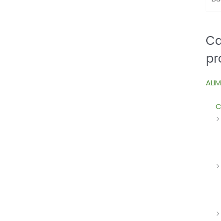
Ca
pr
ALI
C