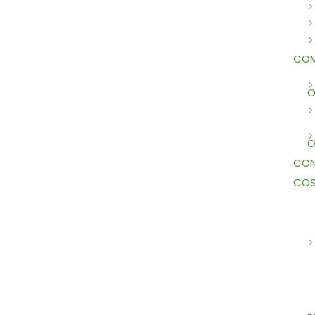
COM
O
O
CON
COS