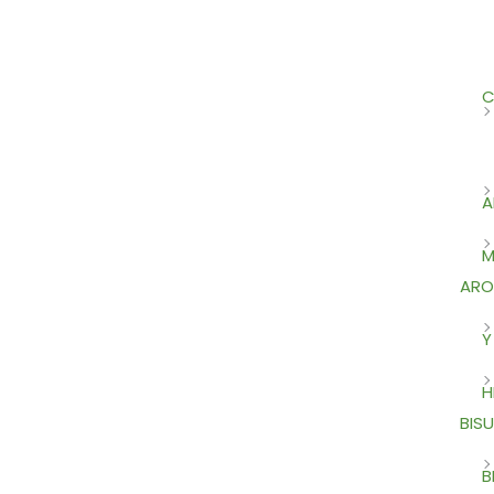
C
A
M
ARO
Y
H
BISU
B