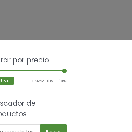
car
ltrar por precio
Precio
Precio
mínimo
máximo
ltrar
Precio:
0€
—
10€
scador de
oductos
Buscar