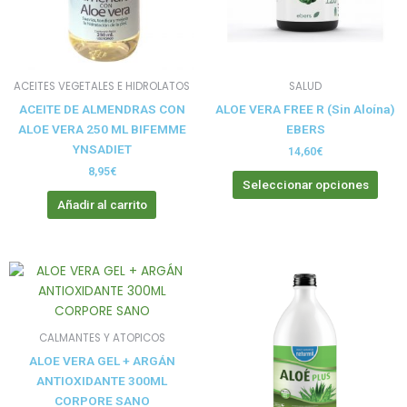
opci
se
pue
elegi
ACEITES VEGETALES E HIDROLATOS
SALUD
en
ACEITE DE ALMENDRAS CON
ALOE VERA FREE R (Sin Aloína)
la
ALOE VERA 250 ML BIFEMME
EBERS
pági
YNSADIET
de
14,60
€
prod
8,95
€
Seleccionar opciones
Añadir al carrito
CALMANTES Y ATOPICOS
ALOE VERA GEL + ARGÁN
ANTIOXIDANTE 300ML
CORPORE SANO