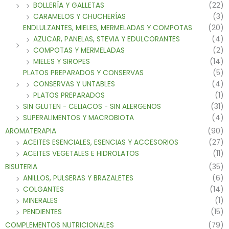
BOLLERÍA Y GALLETAS
(22)
CARAMELOS Y CHUCHERÍAS
(3)
ENDLULZANTES, MIELES, MERMELADAS Y COMPOTAS
(20)
AZUCAR, PANELAS, STEVIA Y EDULCORANTES
(4)
COMPOTAS Y MERMELADAS
(2)
MIELES Y SIROPES
(14)
PLATOS PREPARADOS Y CONSERVAS
(5)
CONSERVAS Y UNTABLES
(4)
PLATOS PREPARADOS
(1)
SIN GLUTEN - CELIACOS - SIN ALERGENOS
(31)
SUPERALIMENTOS Y MACROBIOTA
(4)
AROMATERAPIA
(90)
ACEITES ESENCIALES, ESENCIAS Y ACCESORIOS
(27)
ACEITES VEGETALES E HIDROLATOS
(11)
BISUTERIA
(35)
ANILLOS, PULSERAS Y BRAZALETES
(6)
COLGANTES
(14)
MINERALES
(1)
PENDIENTES
(15)
COMPLEMENTOS NUTRICIONALES
(79)