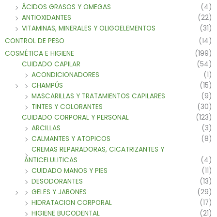
ÁCIDOS GRASOS Y OMEGAS
(4)
ANTIOXIDANTES
(22)
VITAMINAS, MINERALES Y OLIGOELEMENTOS
(31)
CONTROL DE PESO
(14)
COSMÉTICA E HIGIENE
(199)
CUIDADO CAPILAR
(54)
ACONDICIONADORES
(1)
CHAMPÚS
(15)
MASCARILLAS Y TRATAMIENTOS CAPILARES
(9)
TINTES Y COLORANTES
(30)
CUIDADO CORPORAL Y PERSONAL
(123)
ARCILLAS
(3)
CALMANTES Y ATOPICOS
(8)
CREMAS REPARADORAS, CICATRIZANTES Y
ANTICELULITICAS
(4)
CUIDADO MANOS Y PIES
(11)
DESODORANTES
(13)
GELES Y JABONES
(29)
HIDRATACION CORPORAL
(17)
HIGIENE BUCODENTAL
(21)