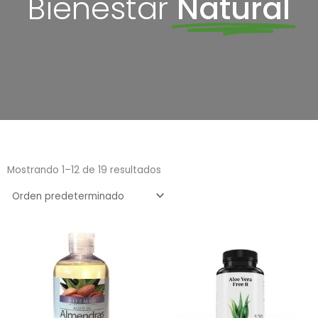
Bienestar
Natural
Mostrando 1–12 de 19 resultados
Este
prod
tien
múlt
vari
Las