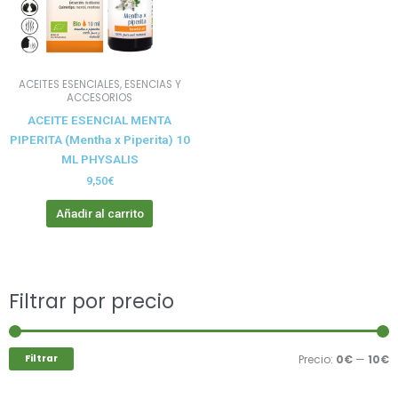
ACEITES ESENCIALES, ESENCIAS Y
ACCESORIOS
ACEITE ESENCIAL MENTA
PIPERITA (Mentha x Piperita) 10
ML PHYSALIS
9,50
€
Añadir al carrito
Buscar
Filtrar por precio
P
P
por:
m
m
Filtrar
Precio:
0€
—
10€