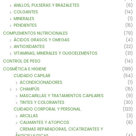
ANILLOS, PULSERAS Y BRAZALETES
(6)
COLGANTES
(14)
MINERALES
(1)
PENDIENTES
(15)
COMPLEMENTOS NUTRICIONALES
(79)
ÁCIDOS GRASOS Y OMEGAS
(4)
ANTIOXIDANTES
(22)
VITAMINAS, MINERALES Y OLIGOELEMENTOS
(31)
CONTROL DE PESO
(14)
COSMÉTICA E HIGIENE
(199)
CUIDADO CAPILAR
(54)
ACONDICIONADORES
(1)
CHAMPÚS
(15)
MASCARILLAS Y TRATAMIENTOS CAPILARES
(9)
TINTES Y COLORANTES
(30)
CUIDADO CORPORAL Y PERSONAL
(123)
ARCILLAS
(3)
CALMANTES Y ATOPICOS
(8)
CREMAS REPARADORAS, CICATRIZANTES Y
ANTICELULITICAS
(4)