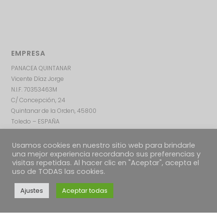
EMPRESA
PANACEA QUINTANAR
Vicente Díaz Jorge
N.I.F. 70353463M
C/ Concepción, 24
Quintanar de la Orden, 45800
Toledo – ESPAÑA
Usamos cookies en nuestro sitio web para brindarle
una mejor experiencia recordando sus preferencias y
visitas repetidas. Al hacer clic en "Aceptar", acepta el
uso de TODAS las cookies.
Ajustes
Aceptar todas