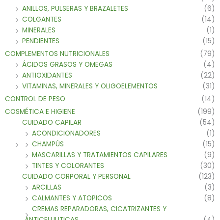
ANILLOS, PULSERAS Y BRAZALETES
(6)
COLGANTES
(14)
MINERALES
(1)
PENDIENTES
(15)
COMPLEMENTOS NUTRICIONALES
(79)
ÁCIDOS GRASOS Y OMEGAS
(4)
ANTIOXIDANTES
(22)
VITAMINAS, MINERALES Y OLIGOELEMENTOS
(31)
CONTROL DE PESO
(14)
COSMÉTICA E HIGIENE
(199)
CUIDADO CAPILAR
(54)
ACONDICIONADORES
(1)
CHAMPÚS
(15)
MASCARILLAS Y TRATAMIENTOS CAPILARES
(9)
TINTES Y COLORANTES
(30)
CUIDADO CORPORAL Y PERSONAL
(123)
ARCILLAS
(3)
CALMANTES Y ATOPICOS
(8)
CREMAS REPARADORAS, CICATRIZANTES Y
ANTICELULITICAS
(4)