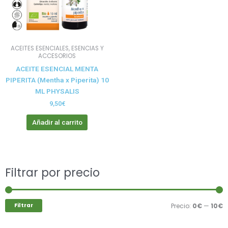
ACEITES ESENCIALES, ESENCIAS Y
ACCESORIOS
ACEITE ESENCIAL MENTA
PIPERITA (Mentha x Piperita) 10
ML PHYSALIS
9,50
€
Añadir al carrito
Buscar
Filtrar por precio
P
P
por:
m
m
Filtrar
Precio:
0€
—
10€