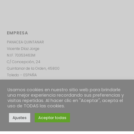
EMPRESA
PANACEA QUINTANAR
Vicente Díaz Jorge
N.I.F. 70353463M
C/ Concepción, 24
Quintanar de la Orden, 45800
Toledo – ESPAÑA
Usamos cookies en nuestro sitio web para brindarle
una mejor experiencia recordando sus preferencias y
visitas repetidas. Al hacer clic en "Aceptar", acepta el
uso de TODAS las cookies.
Ajustes
Aceptar todas