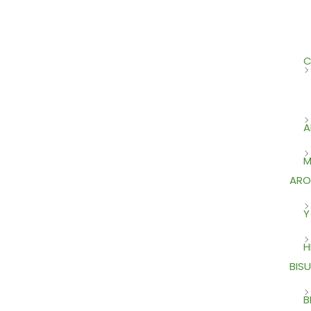
C
A
M
ARO
Y
H
BISU
B