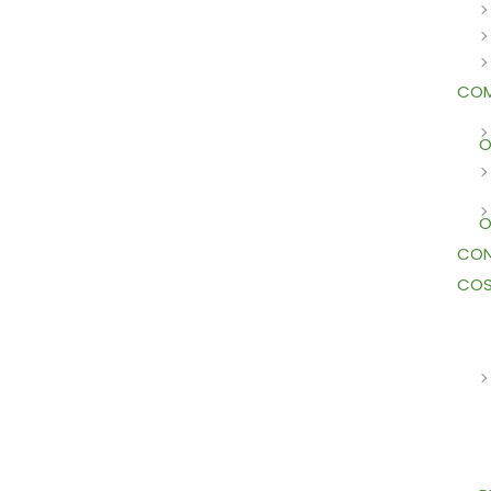
COM
O
O
CON
COS