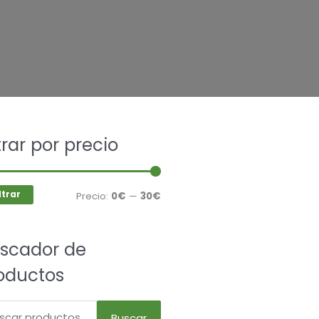
car
ltrar por precio
Precio
Precio
mínimo
máximo
ltrar
Precio:
0€
—
30€
scador de
oductos
Buscar