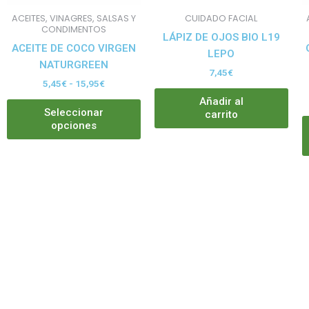
pueden
ACEITES, VINAGRES, SALSAS Y
CUIDADO FACIAL
elegir
CONDIMENTOS
LÁPIZ DE OJOS BIO L19
en
ACEITE DE COCO VIRGEN
LEPO
la
NATURGREEN
7,45
€
página
5,45
€
-
15,95
€
de
Añadir al
producto
Seleccionar
carrito
opciones