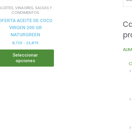
pueden
ACEITES, VINAGRES, SALSAS Y
elegir
CONDIMENTOS
en
OFERTA ACEITE DE COCO
Ca
la
VIRGEN 200 GR
pr
página
NATURGREEN
de
8,72
€
-
23,87
€
producto
ALI
Seleccionar
opciones
C