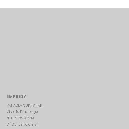
EMPRESA
PANACEA QUINTANAR
Vicente Díaz Jorge
N.I.F. 70353463M
C/ Concepción, 24