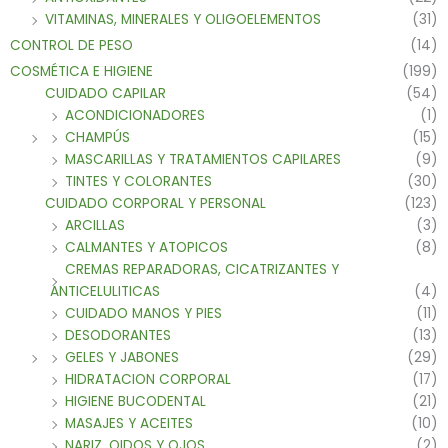
VITAMINAS, MINERALES Y OLIGOELEMENTOS
(31)
CONTROL DE PESO
(14)
COSMÉTICA E HIGIENE
(199)
CUIDADO CAPILAR
(54)
ACONDICIONADORES
(1)
CHAMPÚS
(15)
MASCARILLAS Y TRATAMIENTOS CAPILARES
(9)
TINTES Y COLORANTES
(30)
CUIDADO CORPORAL Y PERSONAL
(123)
ARCILLAS
(3)
CALMANTES Y ATOPICOS
(8)
CREMAS REPARADORAS, CICATRIZANTES Y
ANTICELULITICAS
(4)
CUIDADO MANOS Y PIES
(11)
DESODORANTES
(13)
GELES Y JABONES
(29)
HIDRATACION CORPORAL
(17)
HIGIENE BUCODENTAL
(21)
MASAJES Y ACEITES
(10)
NARIZ, OIDOS Y OJOS
(2)