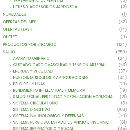
TRATAMIENTO DE PLANTAS
(6)
UTILES Y ACCESORIOS JARDINERIA
(2)
NOVEDADES
(1)
OFERTAS DEL MES
(32)
OFERTAS FLASH
(14)
OUTLET
(9)
PRODUCTOS POR ENCARGO
(124)
SALUD
(258)
APARATO URINARIO
(24)
CUIDADO CARDIOVASCULAR Y TENSION ARTERIAL
(53)
ENERGIA Y VITALIDAD
(37)
HUESOS, MUSCULOS Y ARTICULACIONES
(64)
PELO PIEL Y UÑAS
(20)
RENDIMIENTO INTELECTUAL Y MEMORIA
(19)
SALUD SEXUAL, FERTILIDAD Y REGULACION HORMONAL
(21)
SISTEMA CIRCULATORIO
(5)
SISTEMA DIGESTIVO
(103)
SISTEMA INMUNOLOGICO Y DEFENSAS
(70)
SISTEMA NERVIOSO, ESTADO DE ANIMO E INSOMNIO
(61)
SISTEMA RESPIRATORIO Y BUCAL
(45)