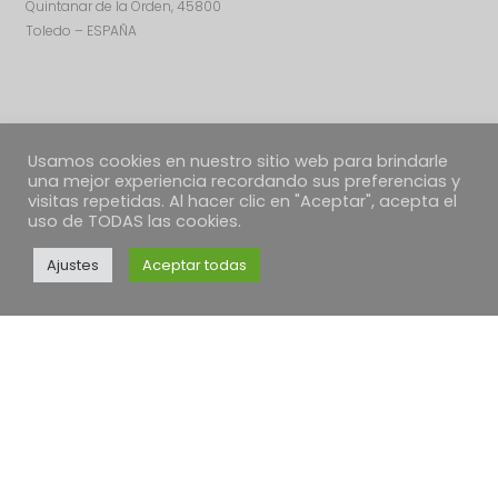
Quintanar de la Orden, 45800
Toledo – ESPAÑA
Usamos cookies en nuestro sitio web para brindarle
una mejor experiencia recordando sus preferencias y
visitas repetidas. Al hacer clic en "Aceptar", acepta el
uso de TODAS las cookies.
Ajustes
Aceptar todas
TEXTOS LEGALES
Política de Cookies
Política de envíos
Condiciones Generales
Desestimiento, devoluciones y reclamaciones