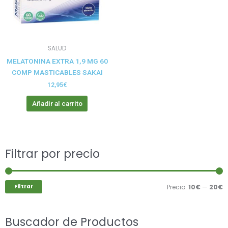
SALUD
MELATONINA EXTRA 1,9 MG 60
COMP MASTICABLES SAKAI
12,95
€
Añadir al carrito
Buscar
Filtrar por precio
P
P
por:
m
m
Filtrar
Precio:
10€
—
20€
Buscador de Productos