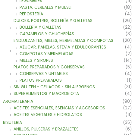
LEGUMBRES
(11)
PASTA, CEREALES Y MUESLI
(18)
REPOSTERÍA
(4)
DULCES, POSTRES, BOLLERÍA Y GALLETAS
(26)
BOLLERÍA Y GALLETAS
(22)
CARAMELOS Y CHUCHERÍAS
(3)
ENDLULZANTES, MIELES, MERMELADAS Y COMPOTAS
(20)
AZUCAR, PANELAS, STEVIA Y EDULCORANTES
(4)
COMPOTAS Y MERMELADAS
(2)
MIELES Y SIROPES
(14)
PLATOS PREPARADOS Y CONSERVAS
(5)
CONSERVAS Y UNTABLES
(4)
PLATOS PREPARADOS
(1)
SIN GLUTEN - CELIACOS - SIN ALERGENOS
(31)
SUPERALIMENTOS Y MACROBIOTA
(4)
AROMATERAPIA
(90)
ACEITES ESENCIALES, ESENCIAS Y ACCESORIOS
(27)
ACEITES VEGETALES E HIDROLATOS
(11)
BISUTERIA
(35)
ANILLOS, PULSERAS Y BRAZALETES
(6)