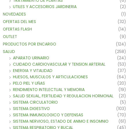
TRATAMIENTO DE PLANTAS
(6)
UTILES Y ACCESORIOS JARDINERIA
(2)
NOVEDADES
(1)
OFERTAS DEL MES
(32)
OFERTAS FLASH
(14)
OUTLET
(9)
PRODUCTOS POR ENCARGO
(124)
SALUD
(258)
APARATO URINARIO
(24)
CUIDADO CARDIOVASCULAR Y TENSION ARTERIAL
(53)
ENERGIA Y VITALIDAD
(37)
HUESOS, MUSCULOS Y ARTICULACIONES
(64)
PELO PIEL Y UÑAS
(20)
RENDIMIENTO INTELECTUAL Y MEMORIA
(19)
SALUD SEXUAL, FERTILIDAD Y REGULACION HORMONAL
(21)
SISTEMA CIRCULATORIO
(5)
SISTEMA DIGESTIVO
(103)
SISTEMA INMUNOLOGICO Y DEFENSAS
(70)
SISTEMA NERVIOSO, ESTADO DE ANIMO E INSOMNIO
(61)
SISTEMA RESPIRATORIO Y BUCAL
(45)