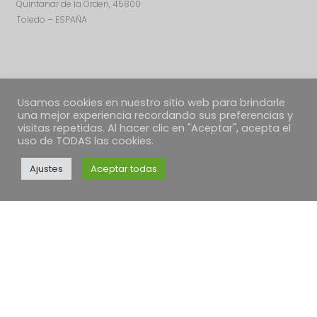
Quintanar de la Orden, 45800
Toledo – ESPAÑA
Usamos cookies en nuestro sitio web para brindarle
una mejor experiencia recordando sus preferencias y
visitas repetidas. Al hacer clic en "Aceptar", acepta el
uso de TODAS las cookies.
Ajustes
Aceptar todas
TEXTOS LEGALES
Política de Cookies
Política de envíos
Condiciones Generales
Desestimiento, devoluciones y reclamaciones