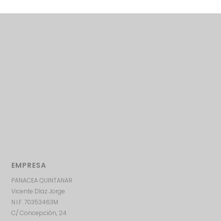
EMPRESA
PANACEA QUINTANAR
Vicente Díaz Jorge
N.I.F. 70353463M
C/ Concepción, 24