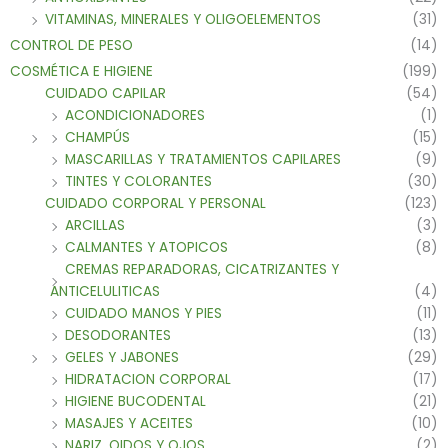
VITAMINAS, MINERALES Y OLIGOELEMENTOS
(31)
CONTROL DE PESO
(14)
COSMÉTICA E HIGIENE
(199)
CUIDADO CAPILAR
(54)
ACONDICIONADORES
(1)
CHAMPÚS
(15)
MASCARILLAS Y TRATAMIENTOS CAPILARES
(9)
TINTES Y COLORANTES
(30)
CUIDADO CORPORAL Y PERSONAL
(123)
ARCILLAS
(3)
CALMANTES Y ATOPICOS
(8)
CREMAS REPARADORAS, CICATRIZANTES Y
ANTICELULITICAS
(4)
CUIDADO MANOS Y PIES
(11)
DESODORANTES
(13)
GELES Y JABONES
(29)
HIDRATACION CORPORAL
(17)
HIGIENE BUCODENTAL
(21)
MASAJES Y ACEITES
(10)
NARIZ, OIDOS Y OJOS
(2)