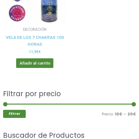
DECORACIÓN
VELA DE LOS 7 CHAKRAS 100
HORAS
11,95
€
Añadir al carrito
Buscar
Filtrar por precio
P
P
por:
m
m
Filtrar
Precio:
10€
—
20€
Buscador de Productos