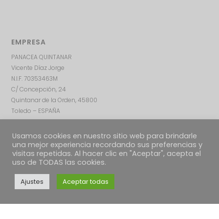
EMPRESA
PANACEA QUINTANAR
Vicente Díaz Jorge
N.I.F. 70353463M
C/ Concepción, 24
Quintanar de la Orden, 45800
Toledo – ESPAÑA
Usamos cookies en nuestro sitio web para brindarle
una mejor experiencia recordando sus preferencias y
visitas repetidas. Al hacer clic en "Aceptar", acepta el
uso de TODAS las cookies.
Ajustes
Aceptar todas