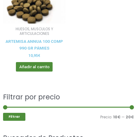
HUESOS, MUSCULOS Y
ARTICULACIONES
ARTEMISA ANNUA 100 COMP
990 GR PÁMIES
10,95
€
Añadir al carrito
Buscar
Filtrar por precio
P
P
por:
m
m
Filtrar
Precio:
10€
—
20€