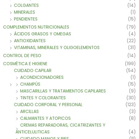
COLGANTES
(14)
MINERALES
(1)
PENDIENTES
(15)
COMPLEMENTOS NUTRICIONALES
(79)
ÁCIDOS GRASOS Y OMEGAS
(4)
ANTIOXIDANTES
(22)
VITAMINAS, MINERALES Y OLIGOELEMENTOS
(31)
CONTROL DE PESO
(14)
COSMÉTICA E HIGIENE
(199)
CUIDADO CAPILAR
(54)
ACONDICIONADORES
(1)
CHAMPÚS
(15)
MASCARILLAS Y TRATAMIENTOS CAPILARES
(9)
TINTES Y COLORANTES
(30)
CUIDADO CORPORAL Y PERSONAL
(123)
ARCILLAS
(3)
CALMANTES Y ATOPICOS
(8)
CREMAS REPARADORAS, CICATRIZANTES Y
ANTICELULITICAS
(4)
CUIDADO MANOS Y PIES
(11)