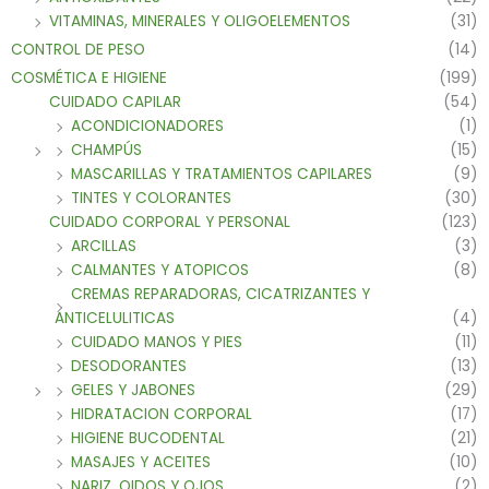
VITAMINAS, MINERALES Y OLIGOELEMENTOS
(31)
CONTROL DE PESO
(14)
COSMÉTICA E HIGIENE
(199)
CUIDADO CAPILAR
(54)
ACONDICIONADORES
(1)
CHAMPÚS
(15)
MASCARILLAS Y TRATAMIENTOS CAPILARES
(9)
TINTES Y COLORANTES
(30)
CUIDADO CORPORAL Y PERSONAL
(123)
ARCILLAS
(3)
CALMANTES Y ATOPICOS
(8)
CREMAS REPARADORAS, CICATRIZANTES Y
ANTICELULITICAS
(4)
CUIDADO MANOS Y PIES
(11)
DESODORANTES
(13)
GELES Y JABONES
(29)
HIDRATACION CORPORAL
(17)
HIGIENE BUCODENTAL
(21)
MASAJES Y ACEITES
(10)
NARIZ, OIDOS Y OJOS
(2)