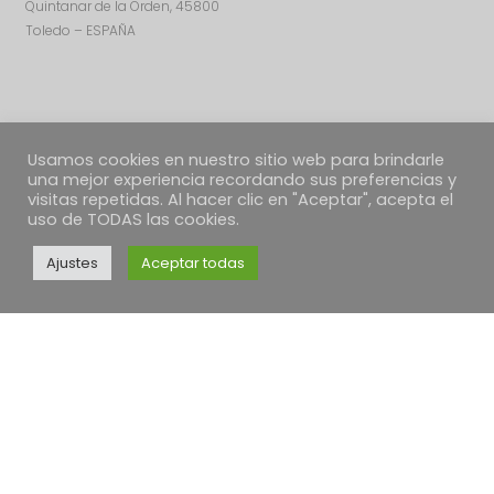
Quintanar de la Orden, 45800
Toledo – ESPAÑA
Usamos cookies en nuestro sitio web para brindarle
una mejor experiencia recordando sus preferencias y
visitas repetidas. Al hacer clic en "Aceptar", acepta el
uso de TODAS las cookies.
Ajustes
Aceptar todas
TEXTOS LEGALES
Política de Cookies
Política de envíos
Condiciones Generales
Desestimiento, devoluciones y reclamaciones