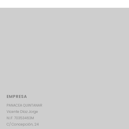
EMPRESA
PANACEA QUINTANAR
Vicente Díaz Jorge
N.I.F. 70353463M
C/ Concepción, 24