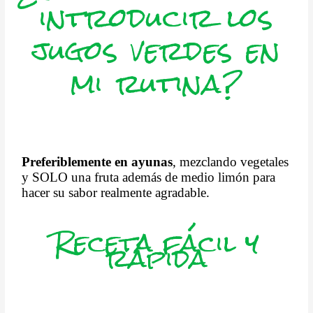
introducir los
jugos verdes en
mi rutina?
Preferiblemente en ayunas
, mezclando vegetales
y SOLO una fruta además de medio limón para
hacer su sabor realmente agradable.
Receta fácil y
rápida