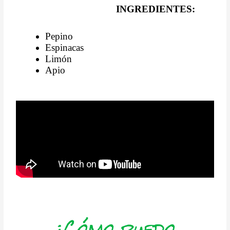
INGREDIENTES:
Pepino
Espinacas
Limón
Apio
¿Cómo puedo