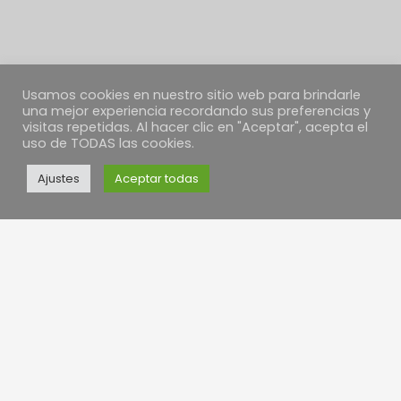
Usamos cookies en nuestro sitio web para brindarle
una mejor experiencia recordando sus preferencias y
visitas repetidas. Al hacer clic en "Aceptar", acepta el
uso de TODAS las cookies.
Ajustes
Aceptar todas
EMPRESA
PANACEA QUINTANAR
Vicente Díaz Jorge
N.I.F. 70353463M
C/ Concepción, 24
Quintanar de la Orden, 45800
Toledo – ESPAÑA