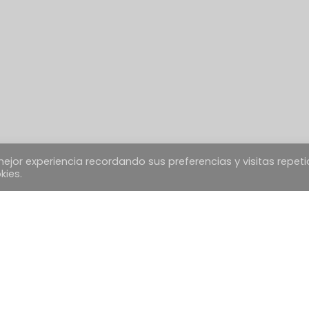
ejor experiencia recordando sus preferencias y visitas repeti
kies.
TEXTOS LEGALES
Política de Cookies
Política de envíos
Condiciones Generales
Desestimiento, devoluciones y reclamaciones