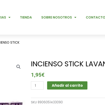
IAS
TIENDA
SOBRE NOSOTROS
CONTACT
CIENSO STICK
INCIENSO STICK LAV
1,95
€
INCIENSO
Añadir al carrito
STICK
LAVANDA
GOLOKA
SKU
8906051433090