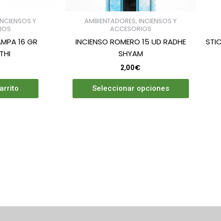
en
la
INCIENSOS Y
AMBIENTADORES, INCIENSOS Y
página
IOS
ACCESORIOS
de
MPA 16 GR
INCIENSO ROMERO 15 UD RADHE
STI
product
THI
SHYAM
2,00
€
arrito
Seleccionar opciones