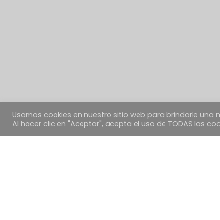
Usamos cookies en nuestro sitio web para brindarle una m
Al hacer clic en "Aceptar", acepta el uso de TODAS las coo
EMPRESA
PANACEA QUINTANAR
Vicente Díaz Jorge
N.I.F. 70353463M
C/ Concepción, 24
Quintanar de la Orden, 45800
Toledo – ESPAÑA